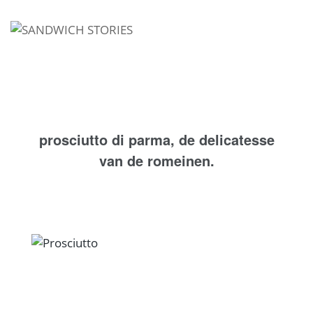
I'm looking for
product
in a size
size
.
Show me the
colour
items.
Super Search
prosciutto di parma, de delicatesse
van de romeinen.