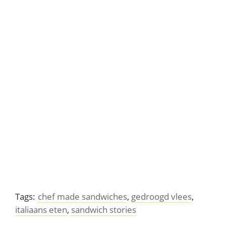
Geroosterde kip, een eigen stijl in elke cuisine
Asian avocado – volgens japanners de boter van het
bos
Tags:
chef made sandwiches
,
gedroogd vlees
,
italiaans eten
,
sandwich stories