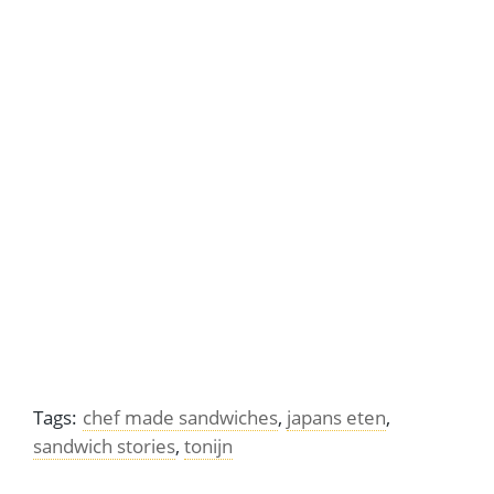
Eggs benedict – a tale of New York City restaurants
Jambon de paris wordt de ‘prince’ van Parijs
genoemd
Tags:
chef made sandwiches
,
japans eten
,
sandwich stories
,
tonijn