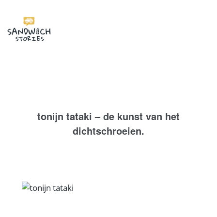
I'm looking for
product
in a size
size
.
Show me the
colour
items.
Super Search
tonijn tataki – de kunst van het
dichtschroeien.