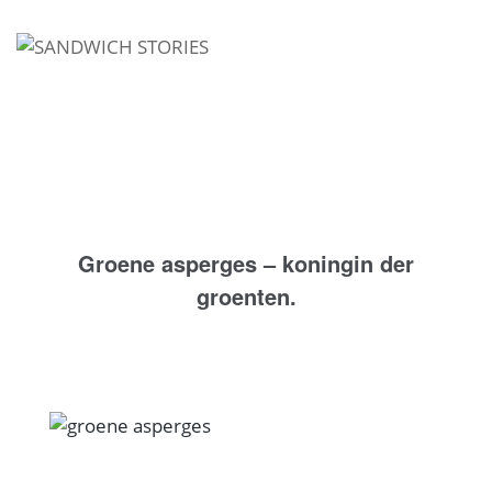
I'm looking for
product
in a size
size
.
Show me the
colour
items.
Super Search
Groene asperges – koningin der
groenten.