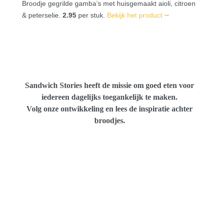
Broodje gegrilde gamba’s met huisgemaakt aioli, citroen
& peterselie
.
2.95
per stuk.
Bekijk het product ⭢
Sandwich Stories heeft de missie om goed eten voor
iedereen dagelijks toegankelijk te maken.
Volg onze ontwikkeling en lees de inspiratie achter
broodjes.
Brie de Meaux, bekroond door de Europese
aristocratie