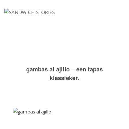
I'm looking for
product
in a size
size
.
Show me the
colour
items.
Super Search
gambas al ajillo – een tapas
klassieker.