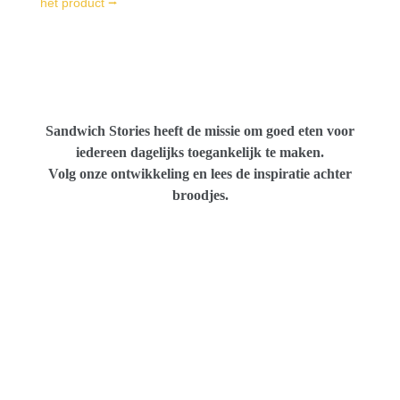
het product ⭢
Sandwich Stories heeft de missie om goed eten voor
iedereen dagelijks toegankelijk te maken.
Volg onze ontwikkeling en lees de inspiratie achter
broodjes.
Brie de Meaux, bekroond door de Europese
aristocratie