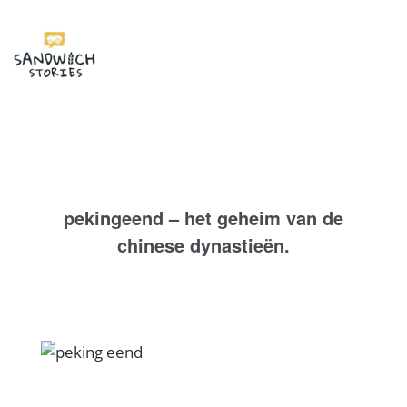
I'm looking for
product
in a size
size
.
Show me the
colour
items.
Super Search
pekingeend – het geheim van de
chinese dynastieën.