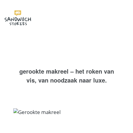
I'm looking for
product
in a size
size
.
Show me the
colour
items.
Super Search
gerookte makreel – het roken van
vis, van noodzaak naar luxe.