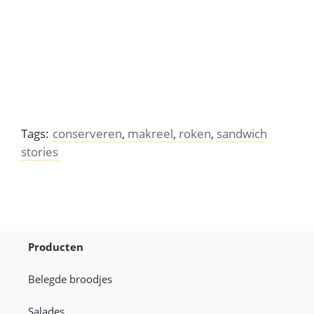
Ceviche, het nationale gerecht van Peru eten ze in
heel Latijns Amerika
Tags:
conserveren
,
makreel
,
roken
,
sandwich
stories
Producten
Belegde broodjes
Salades