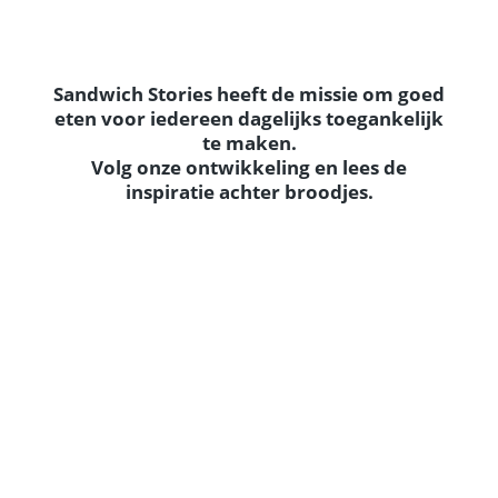
Sandwich Stories heeft de missie om goed
eten voor iedereen dagelijks toegankelijk
te maken.
Volg onze ontwikkeling en lees de
inspiratie achter broodjes.
Tonijn tataki, de kunst van het dichtschroeien
Banh Mi – De sandwich met een koloniaal verleden