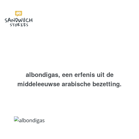
I'm looking for
product
in a size
size
.
Show me the
colour
items.
Super Search
albondigas, een erfenis uit de
middeleeuwse arabische bezetting.