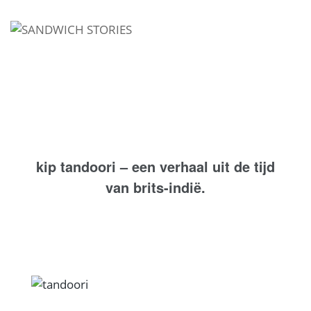
I'm looking for
product
in a size
size
.
Show me the
colour
items.
Super Search
kip tandoori – een verhaal uit de tijd
van brits-indië.