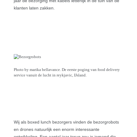
jaar de bezorging met kabels letterlijk in de tuin van de
klanten laten zakken.
Photo by marika bellavance. De eerste poging van food delivery
service vanuit de lucht in reykjavic, IJsland.
Wij als boxed lunch bezorgers vinden de bezorgrobots
en drones natuurlijk een enorm interessante
ontwikkeling. Een aantal jaar terug zou je iemand die