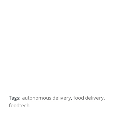
Blurring: een bestaand concept in een nieuw en
hipper jasje?
Tags:
autonomous delivery
,
food delivery
,
foodtech