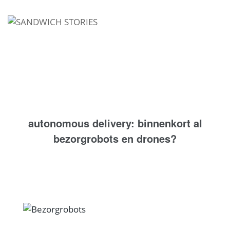
I'm looking for
product
in a size
size
.
Show me the
colour
items.
Super Search
autonomous delivery: binnenkort al
bezorgrobots en drones?