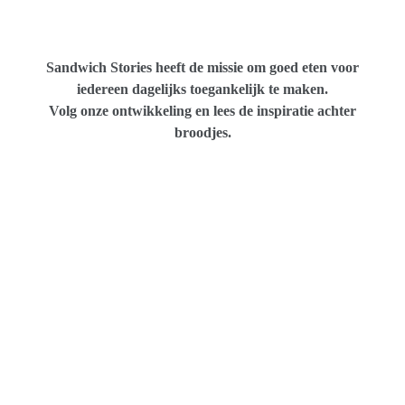
Sandwich Stories heeft de missie om goed eten voor
iedereen dagelijks toegankelijk te maken.
Volg onze ontwikkeling en lees de inspiratie achter
broodjes.
De opkomst van single product restaurants zijn big
business
Blurring: een bestaand concept in een nieuw en