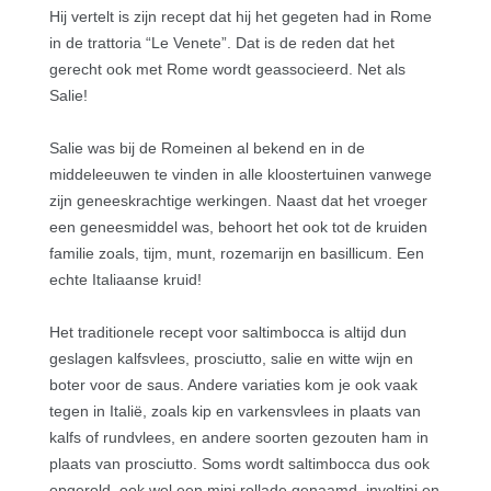
Hij vertelt is zijn recept dat hij het gegeten had in Rome
in de trattoria “Le Venete”. Dat is de reden dat het
gerecht ook met Rome wordt geassocieerd. Net als
Salie!
Salie was bij de Romeinen al bekend en in de
middeleeuwen te vinden in alle kloostertuinen vanwege
zijn geneeskrachtige werkingen. Naast dat het vroeger
een geneesmiddel was, behoort het ook tot de kruiden
familie zoals, tijm, munt, rozemarijn en basillicum. Een
echte Italiaanse kruid!
Het traditionele recept voor saltimbocca is altijd dun
geslagen kalfsvlees, prosciutto, salie en witte wijn en
boter voor de saus. Andere variaties kom je ook vaak
tegen in Italië, zoals kip en varkensvlees in plaats van
kalfs of rundvlees, en andere soorten gezouten ham in
plaats van prosciutto. Soms wordt saltimbocca dus ook
opgerold, ook wel een mini rollade genaamd involtini en