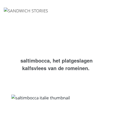
I'm looking for
product
in a size
size
.
Show me the
colour
items.
Super Search
saltimbocca, het platgeslagen
kalfsvlees van de romeinen.