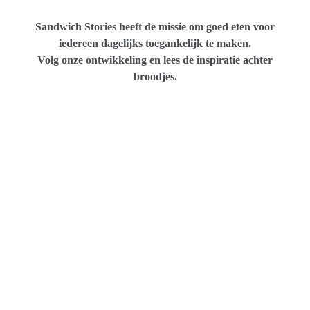
Sandwich Stories heeft de missie om goed eten voor
iedereen dagelijks toegankelijk te maken.
Volg onze ontwikkeling en lees de inspiratie achter
broodjes.
Brie de Meaux, bekroond door de Europese
aristocratie
Falafel – een vegetarische mezze uit de oude
vastentijd