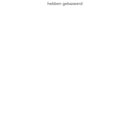
hebben gebaseerd:
Brie de Meaux, bekroond door de Europese
aristocratie