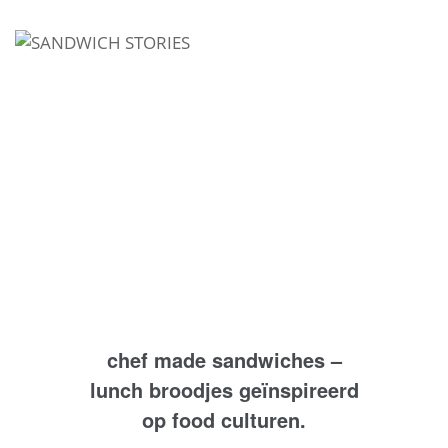
I'm looking for
product
in a size
size
.
Show me the
colour
items.
Super Search
chef made sandwiches –
lunch broodjes geïnspireerd
op food culturen.