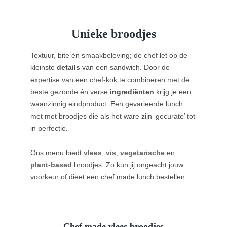
Unieke broodjes
Textuur, bite én smaakbeleving; de chef let op de
kleinste
details
van een sandwich. Door de
expertise van een chef-kok te combineren met de
beste gezonde én verse
ingrediënten
krijg je een
waanzinnig eindproduct. Een gevarieerde lunch
met met broodjes die als het ware zijn ‘gecurate’ tot
in perfectie.
Ons menu biedt
vlees
,
vis
,
vegetarische
en
plant-based
broodjes.
Zo kun jij ongeacht jouw
voorkeur of dieet een chef made lunch bestellen.
Chef made vlees broodjes