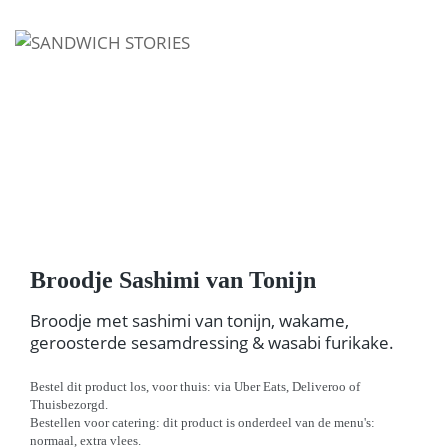
I'm looking for
product
in a size
size
.
Show me the
colour
items.
Super Search
Broodje Sashimi van Tonijn
Broodje met sashimi van tonijn, wakame,
geroosterde sesamdressing & wasabi furikake.
Bestel dit product los, voor thuis: via Uber Eats, Deliveroo of
Thuisbezorgd.
Bestellen voor catering: dit product is onderdeel van de menu's:
normaal, extra vlees.