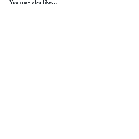
You may also like…
Broodje
Broodje
Broodje
Tonijn
Eggs
Zalmcarpaccio
Tataki
benedict
Broodje
Lobster
Style