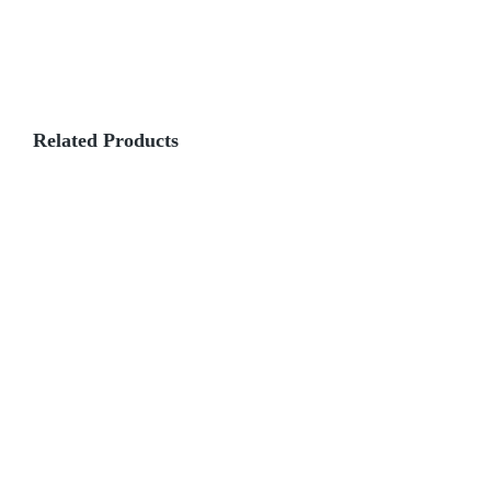
Roll
Related Products
Broodje
Geroosterde
Broodje
Broodje
Kippendij
carpaccio
Vitello
Tonnato