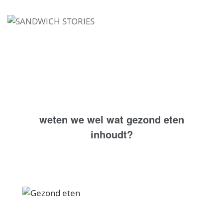
I'm looking for
product
in a size
size
.
Show me the
colour
items.
Super Search
weten we wel wat gezond eten
inhoudt?