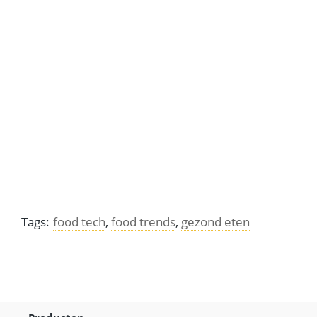
Geitenkaas – een rijkdom sinds de jagers en boeren
Zoete aardappel, gedoopt als nieuwe superfood
Tags:
food tech
,
food trends
,
gezond eten