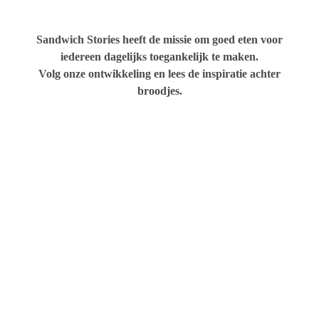
Sandwich Stories heeft de missie om goed eten voor
iedereen dagelijks toegankelijk te maken.
Volg onze ontwikkeling en lees de inspiratie achter
broodjes.
Plant based Food, trend of Game Changer?
Mensen kiezen steeds vaker om bewust en gezond te
eten