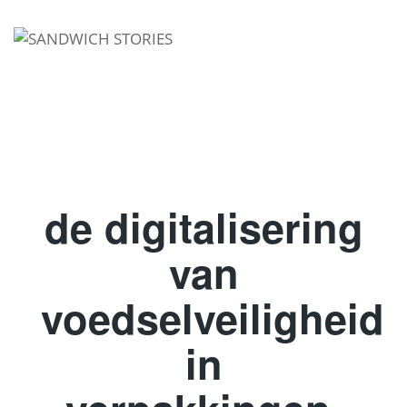
I'm looking for
product
in a size
size
.
Show me the
colour
items.
Super Search
de digitalisering
van
voedselveiligheid
in