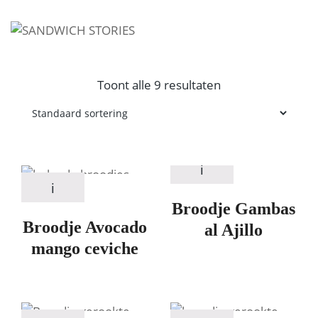
I'm looking for
product
in a size
size
.
Show me the
colour
items.
Toont alle 9 resultaten
Super Search
Broodje Gambas
Broodje Avocado
al Ajillo
mango ceviche