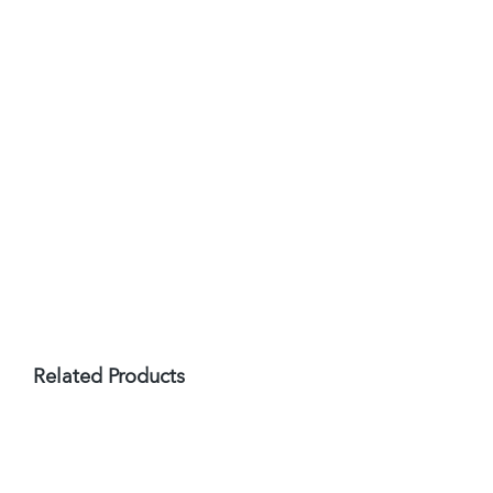
Roll
Broodje
Ribeye
Chimichurri
Related Products