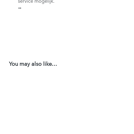
service mogelijk.
⭢
You may also like…
Broodje
Broodje
Broodje
Gambas
Lobster
Zalmcarpaccio
al Ajillo
Style