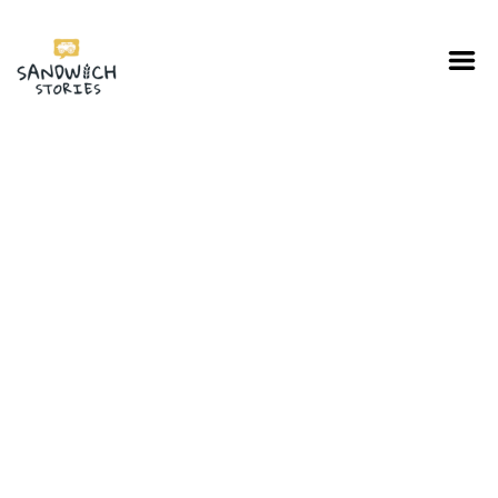
I'm looking for
product
in a size
size
.
Show me the
colour
items.
Super Search