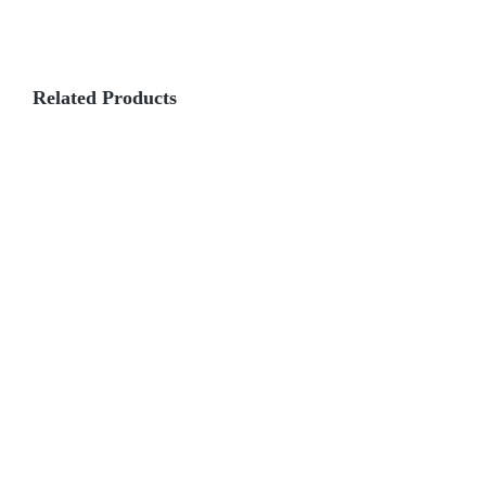
Related Products
Broodje
Broodje
Broodje
gerookte
Mortadella
Saltimbocca
zalm