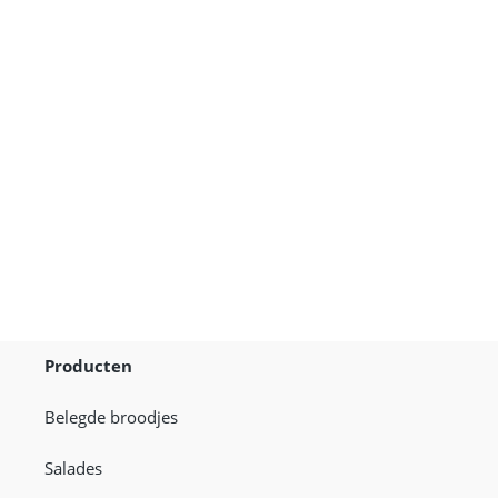
Broodje
Sashimi
van
Tonijn
Producten
Belegde broodjes
Salades