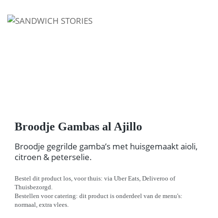
I'm looking for
product
in a size
size
.
Show me the
colour
items.
Super Search
Broodje Gambas al Ajillo
Broodje gegrilde gamba’s met huisgemaakt aioli,
citroen & peterselie.
Bestel dit product los, voor thuis: via Uber Eats, Deliveroo of
Thuisbezorgd.
Bestellen voor catering: dit product is onderdeel van de menu's:
normaal, extra vlees.