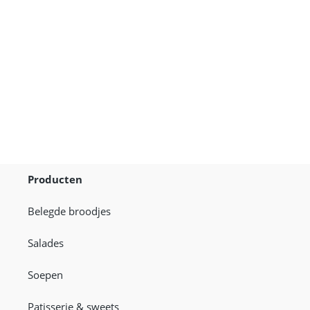
Broodje
Pekingeend
Producten
Belegde broodjes
Salades
Soepen
Patisserie & sweets