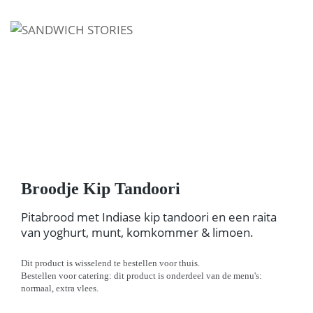
I'm looking for
product
in a size
size
.
Show me the
colour
items.
Super Search
Broodje Kip Tandoori
Pitabrood met Indiase kip tandoori en een raita
van yoghurt, munt, komkommer & limoen.
Dit product is wisselend te bestellen voor thuis.
Bestellen voor catering: dit product is onderdeel van de menu's:
normaal, extra vlees.