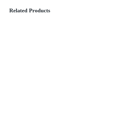
Related Products
Broodje
Bánh
Mì
Broodje
Broodje
Sashimi
gerookte
van
zalm
Tonijn