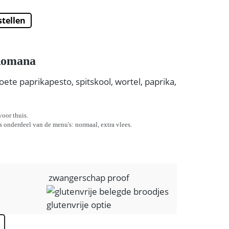
stellen
Super Search
Romana
ete paprikapesto, spitskool, wortel, paprika,
voor thuis.
is onderdeel van de menu's: normaal, extra vlees.
zwangerschap proof
glutenvrije optie