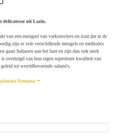
delicatesse uit Lazio.
akt van een mengsel van varkensvlees en zout dat in de
rdig zijn er vele verschillende mengels en methodes
n gaan Italianen aan het hart en zijn dan ook sterk
 is overtuigd van hun eigen superieure kwaliteit van
t geleid tot wereldberoemde salami's.
r Spianata Romana
⭢