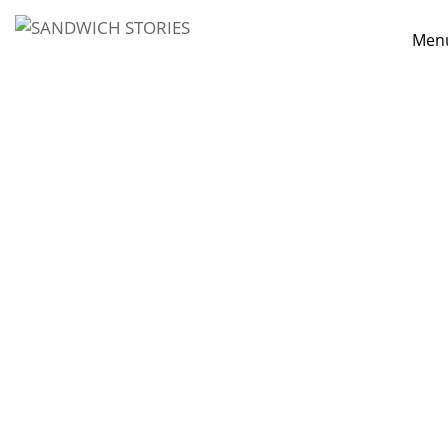
Men
I'm looking for
product
in a size
si