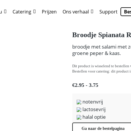
u
Catering
Prijzen
Ons verhaal
Support
Be
ze
. Show me the
colour
items.
Broodje Spianata 
broodje met salami met zo
groene peper & kaas.
Dit product is wisselend te bestellen 
Bestellen voor catering: dit product 
€2.95 - 3.75
notenvrij
lactosevrij
halal optie
Ga naar de bestelpagina