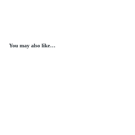
You may also like…
Broodje
Broodje
vegan
Broodje
Ribeye
albondigas
Rendang
Chimichurri