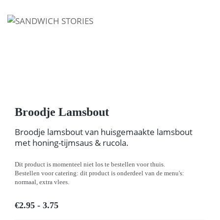
I'm looking for
product
in a size
size
.
Show me the
colour
items.
Super Search
Broodje Lamsbout
Broodje lamsbout van huisgemaakte lamsbout
met honing-tijmsaus & rucola.
Dit product is momenteel niet los te bestellen voor thuis.
Bestellen voor catering: dit product is onderdeel van de menu's:
normaal, extra vlees.
€2.95 - 3.75