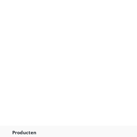
Broodje
Vitello
Tonnato
Producten