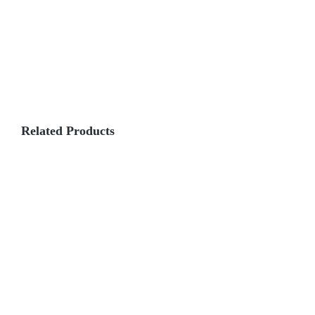
Broodje
prosciutto
Related Products
Broodje
Bánh
Mì
Broodje
Broodje
Zalmcarpaccio
Geitenkaas