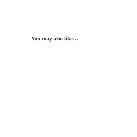
You may also like…
Italiaanse salade
Fr
READ MORE
Marokkaanse
READ MORE
couscoussalade