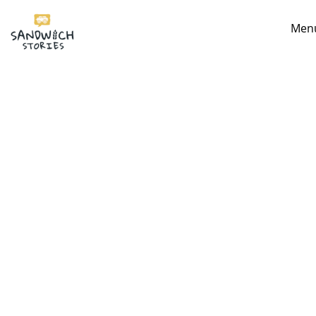
Men
I'm looking for
product
in a size
si