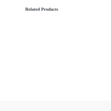
Related Products
Mexicaanse Saladebowl
Po
READ MORE
Fruitsalade
READ MORE