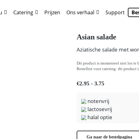
u
Catering
Prijzen
Ons verhaal
Support
Be
ze
. Show me the
colour
items.
Asian salade
Aziatische salade met wort
Dit product is momenteel niet los te b
Bestellen voor catering: dit product 
€2.95 - 3.75
notenvrij
lactosevrij
halal optie
Ga naar de bestelpagina